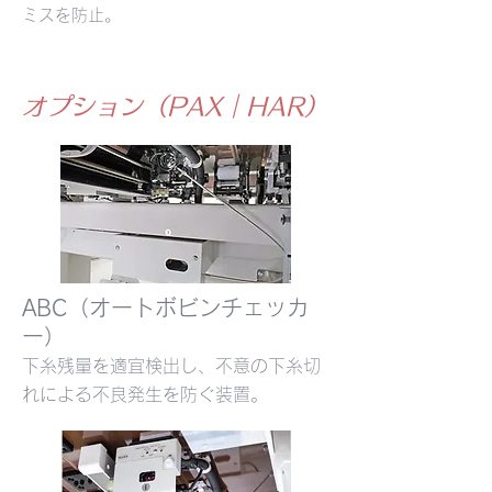
ミスを防止
​。
オプション（PAX｜HAR）
ABC（オートボビンチェッカ
ー）
下糸残量を適宜検出し、不意の下糸切
れによる不良発生を防ぐ装置
​。