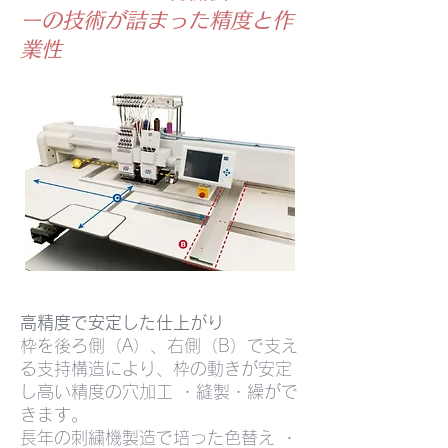
ーの技術が詰まった精度と作
業性
高精度で安定した仕上がり
枠を後ろ側（A）、右側（B）で支え
る支持構造により、枠の動きが安定
し高い精度の穴加工 ・縫製・繰がで
きます。
長年の刺繍機製造で培った色替え ・