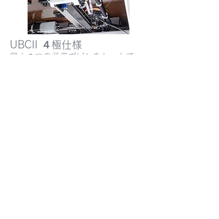
UBCII ４極仕様
最大３つの予備ボビンをセットで
き、全頭分のボビンを最速１６秒で
一斉に交換します。
ボビン交換によるダウンタイムを大
幅に削減。
縫製ヘッド専用布押え
素材や縫製方法に合わせて、3
種類の布押
えを用意。