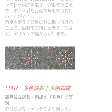
ンス」
専用の角度ゲージを使うこと
で、ポンス針を正確な角度で取付け
ることができます。
角度を変えて複数の針に取り付ける
ことで、回転を表現したモチーフな
ど、デザインの幅が広がります。
HAR 多色縫製｜多色刺繍
高品質な縫製・刺繍を「多色」で実
現
彩り豊かなステッチでより美しく。