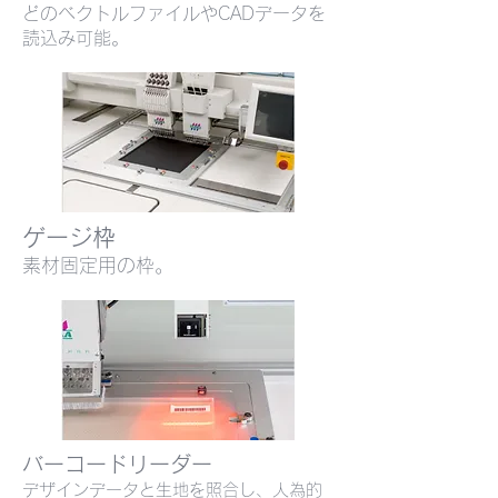
どのベクトルファイルやCADデータを
読込み可能。
ゲージ枠
素材固定用の枠
​。
バーコードリーダー
デザインデータと生地を照合し、人為的