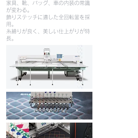
家具、靴、バッグ、車の内装の常識
が変わる。
飾りステッチに適した全回転釜を採
用。
糸締りが良く、美しい仕上がりが特
長。