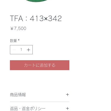
TFA：413×342
価
￥7,500
格
数量
*
カートに追加する
商品情報
袋物用製品枠：内寸380×314mm
返品・返金ポリシー