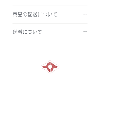
万が一お届けした商品が不良品、もし
商品の配送について
くはご注文商品とは異なる場合、ご要
望に応じて、早急に返品または交換対
製品代金をお振込みいただき、当方で
応させて頂きます。
送料について
着金が確認できた後、3営業日以内に
お受取り後7日以内に本サイトのお問
商品を発送いたします。
い合せフォームよりご連絡ください。
送料は900円(税込)となります。ただ
複数商品を同時にお買い上げの場合、
し離島の場合は2,350円(税込)となり
発送の遅い商品に併せて発送いたしま
ます。
す。
横山特殊ミシン株式会社
HOME
​製品紹介
デモンストレーション
リース・補助金
修理依頼