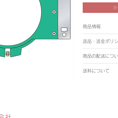
カ
商品情報
袋物用製品枠：内寸1
返品・返金ポリ
万が一お届けした商
商品の配送につ
は異なる場合、ご要
対応させて頂きます
製品代金をお振込み
お受取り後7日以内
送料について
後、3営業日以内に
りご連絡ください。
複数商品を同時にお
送料は900円(税込
併せて発送いたしま
2,350円(税込)と
会社