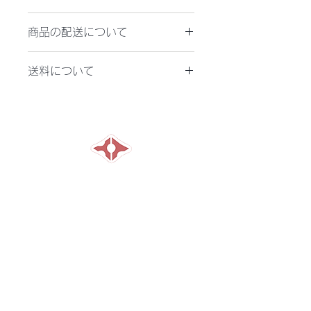
万が一お届けした商品が不良品、もし
商品の配送について
くはご注文商品とは異なる場合、ご要
望に応じて、早急に返品または交換対
製品代金をお振込みいただき、当方で
応させて頂きます。
送料について
着金が確認できた後、3営業日以内に
お受取り後7日以内に本サイトのお問
商品を発送いたします。
い合せフォームよりご連絡ください。
送料は900円(税込)となります。ただ
複数商品を同時にお買い上げの場合、
し離島の場合は2,350円(税込)となり
発送の遅い商品に併せて発送いたしま
ます。
す。
横山特殊ミシン株式会社
HOME
​製品紹介
デモンストレーション
リース・補助金
修理依頼