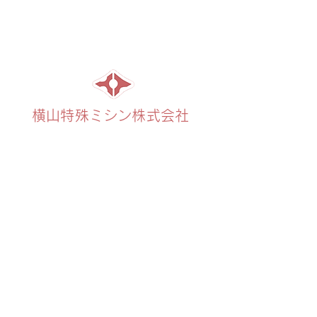
横山特殊ミシン株式会社
HOME
​製品紹介
デモンストレーション
リース・補助金
修理依頼
​会社案内
お問合せ
通信販売