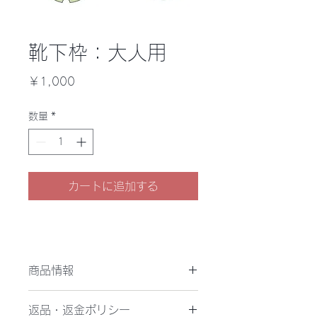
靴下枠：大人用
価
￥1,000
格
数量
*
カートに追加する
商品情報
靴下枠：袋物用にセット
返品・返金ポリシー