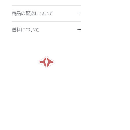
万が一お届けした商品が不良品、もし
商品の配送について
くはご注文商品とは異なる場合、ご要
望に応じて、早急に返品または交換対
製品代金をお振込みいただき、当方で
応させて頂きます。
送料について
着金が確認できた後、3営業日以内に
お受取り後7日以内に本サイトのお問
商品を発送いたします。
い合せフォームよりご連絡ください。
送料は900円(税込)となります。ただ
複数商品を同時にお買い上げの場合、
し離島の場合は2,350円(税込)となり
発送の遅い商品に併せて発送いたしま
ます。
す。
横山特殊ミシン株式会社
HOME
​製品紹介
デモンストレーション
リース・補助金
修理依頼