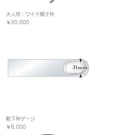
大人用：ワイド帽子枠
価格
￥20,000
靴下枠ゲージ
価格
￥6,000